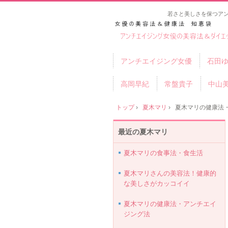
若さと美しさを保つア
アンチエイジング女優
石田
高岡早紀
常盤貴子
中山
トップ
›
夏木マリ
›
夏木マリの健康法
最近の夏木マリ
夏木マリの食事法・食生活
夏木マリさんの美容法！健康的
な美しさがカッコイイ
夏木マリの健康法・アンチエイ
ジング法