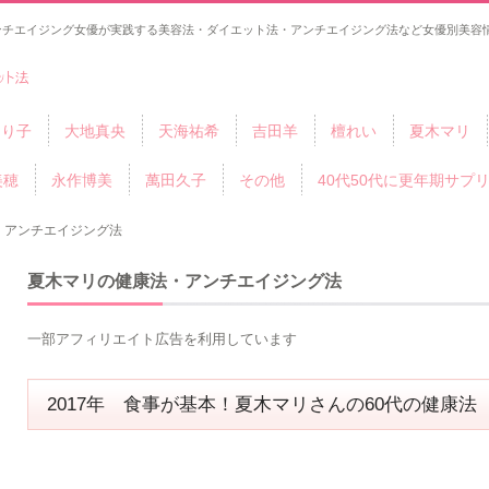
ンチエイジング女優が実践する美容法・ダイエット法・アンチエイジング法など女優別美容情
ゆり子
大地真央
天海祐希
吉田羊
檀れい
夏木マリ
美穂
永作博美
萬田久子
その他
40代50代に更年期サプ
・アンチエイジング法
夏木マリの健康法・アンチエイジング法
一部アフィリエイト広告を利用しています
2017年 食事が基本！夏木マリさんの60代の健康法