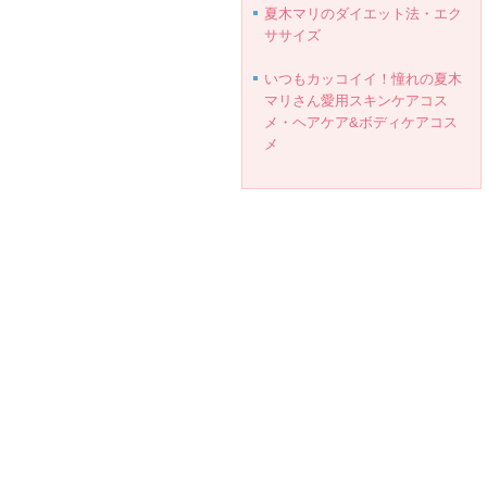
夏木マリのダイエット法・エク
ササイズ
いつもカッコイイ！憧れの夏木
マリさん愛用スキンケアコス
メ・ヘアケア&ボディケアコス
メ