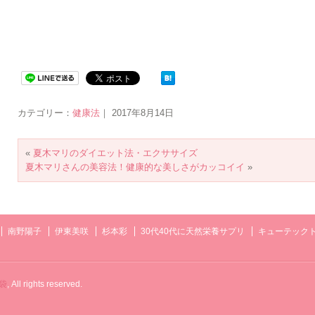
カテゴリー：
健康法
｜ 2017年8月14日
«
夏木マリのダイエット法・エクササイズ
夏木マリさんの美容法！健康的な美しさがカッコイイ
»
南野陽子
伊東美咲
杉本彩
30代40代に天然栄養サプリ
キューテック
袋
, All rights reserved.