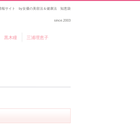
報サイト by女優の美容法＆健康法 知恵袋
since.2003
黒木瞳
三浦理恵子
リ