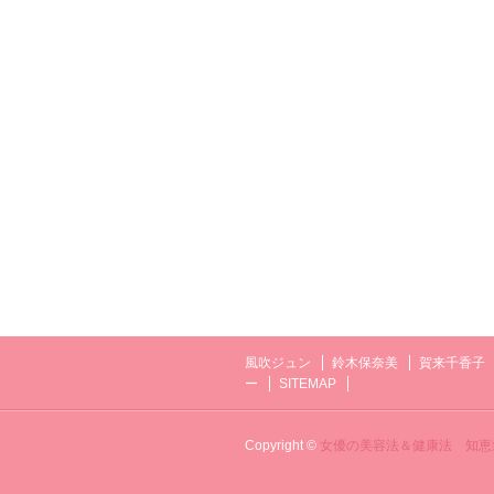
風吹ジュン
鈴木保奈美
賀来千香子
ー
SITEMAP
Copyright ©
女優の美容法＆健康法 知恵