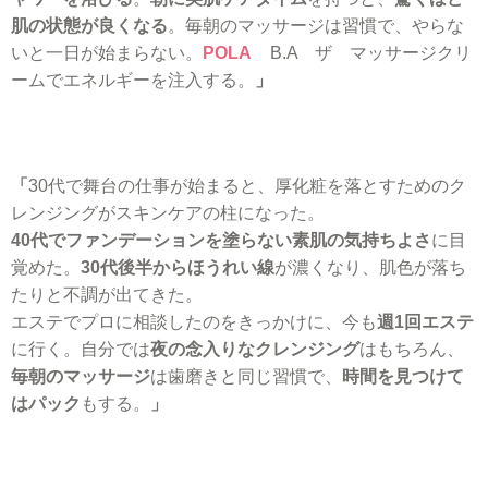
肌の状態が良くなる
。毎朝のマッサージは習慣で、やらな
いと一日が始まらない。
POLA
B.A ザ マッサージクリ
ームでエネルギーを注入する。
」
「
30代で舞台の仕事が始まると、厚化粧を落とすためのク
レンジングがスキンケアの柱になった。
40代でファンデーションを塗らない素肌の気持ちよさ
に目
覚めた。
30代後半からほうれい線
が濃くなり、肌色が落ち
たりと不調が出てきた。
エステでプロに相談したのをきっかけに、今も
週1回エステ
に行く。自分では
夜の念入りなクレンジング
はもちろん、
毎朝のマッサージ
は歯磨きと同じ習慣で、
時間を見つけて
はパック
もする。
」