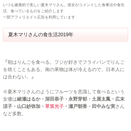
いつも健康的で美しい夏木マリさん。彼女がコメントした食事法や食生
活、食べているものをご紹介します
一部アフィリエイト広告を利用しています
夏木マリさんの食生活2019年
「
朝はりんごを食べる。フジが好きでフライパンでりんご
を焼くこともある。南の果物は体が冷えるので、日本人に
は合わない。
」
※夏木マリさんのようにフルーツを意識して食べるという
女優は
綾瀬はるか・深田恭子・永野芽郁・土屋太鳳・広末
涼子・山口紗弥加・
草笛光子
・瀬戸朝香・田中みな実
さん
など多数。