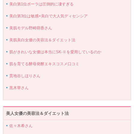
美白第1位ポーラは圧倒的に凄すぎる
美白第3位は敏感×美白で大人気ディセンシア
美肌モデル野崎萌香さん
美肌美白女優の美容法＆ダイエット法
肌がきれいな女優は本当にSK-Ⅱを愛用しているのか
肌を育てる酵母発酵エキスコスメ口コミ
貫地谷しほりさん
黒木華さん
美人女優の美容法＆ダイエット法
佐々木希さん