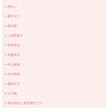
檀れい
夏木マリ
黒木瞳
三浦理恵子
高岡早紀
常盤貴子
中山美穂
永作博美
萬田久子
その他
40代50代に更年期サプリ