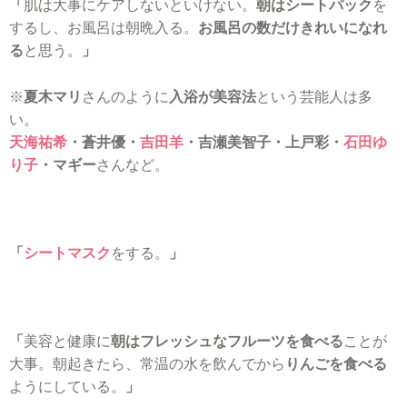
「
肌は大事にケアしないといけない。
朝はシートパック
を
するし、お風呂は朝晩入る。
お風呂の数だけきれいになれ
る
と思う。
」
※
夏木マリ
さんのように
入浴が美容法
という芸能人は多
い。
天海祐希
・蒼井優・
吉田羊
・吉瀬美智子・上戸彩・
石田ゆ
り子
・マギー
さんなど。
「
シートマスク
をする。
」
「
美容と健康に
朝はフレッシュなフルーツを食べる
ことが
大事。朝起きたら、常温の水を飲んでから
りんごを食べる
ようにしている。
」