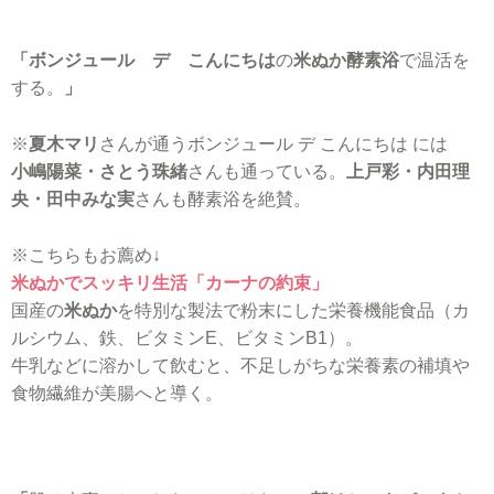
「ボンジュール デ こんにちは
の
米ぬか酵素浴
で温活を
する。
」
※
夏木マリ
さんが通うボンジュール デ こんにちは には
小嶋陽菜・さとう珠緒
さんも通っている。
上戸彩・内田理
央・田中みな実
さんも酵素浴を絶賛。
※こちらもお薦め↓
米ぬかでスッキリ生活「カーナの約束」
国産の
米ぬか
を特別な製法で粉末にした栄養機能食品（カ
ルシウム、鉄、ビタミンE、ビタミンB1）。
牛乳などに溶かして飲むと、不足しがちな栄養素の補填や
食物繊維が美腸へと導く。