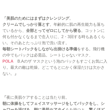
「美肌のためにはまずはクレンジング
。
クリームでしっかり落とす
。年齢的に肌の再生能力も落ち
ているから、
全部とってゼロにしてから寝る
。コットンに
何も付かなくなるまで念入りに、2・3回する時もあるくら
い。そのあとたっぷり泡で洗い流す。
毎朝シートパックをしながら出掛ける準備
をする。飛行機
の中でもパックは必需品。シートじゃないマスク、
POLA
B.Aのザ マスクという泡のパックもすごくお気に入
り。最大の敵は乾燥。どこでもとにかく保湿だけは欠かさ
ない。
」
「
夜に美肌ケアすることは当たり前。
朝に体操をしてフェイスマッサージをしてパックをし、シ
ャワーを浴びる
。
朝に美肌ケアタイム
を持つと、
驚くほど