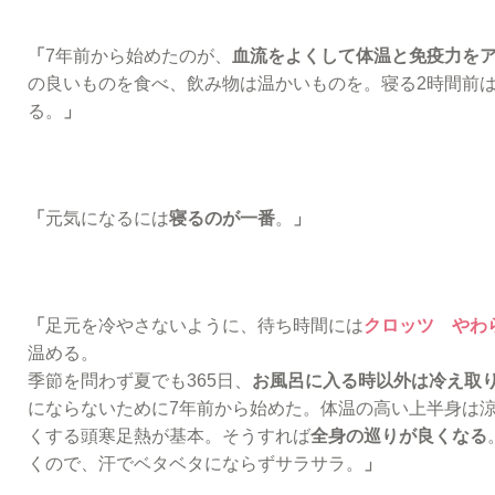
「
7年前から始めたのが、
血流をよくして体温と免疫力を
の良いものを食べ、飲み物は温かいものを。寝る2時間前
る。
」
「
元気になるには
寝るのが一番
。
」
「
足元を冷やさないように、待ち時間には
クロッツ やわ
温める。
季節を問わず夏でも365日、
お風呂に入る時以外は冷え取り
にならないために7年前から始めた。体温の高い上半身は
くする頭寒足熱が基本。そうすれば
全身の巡りが良くなる
くので、汗でベタベタにならずサラサラ。
」