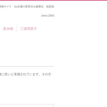
報サイト by女優の美容法＆健康法 知恵袋
since.2003
黒木瞳
三浦理恵子
リ
康に良いと実感されています。その方