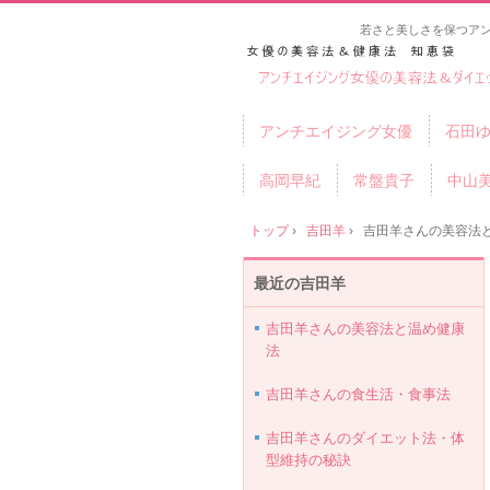
若さと美しさを保つア
アンチエイジング女優
石田
高岡早紀
常盤貴子
中山
トップ
›
吉田羊
›
吉田羊さんの美容法
最近の吉田羊
吉田羊さんの美容法と温め健康
法
吉田羊さんの食生活・食事法
吉田羊さんのダイエット法・体
型維持の秘訣