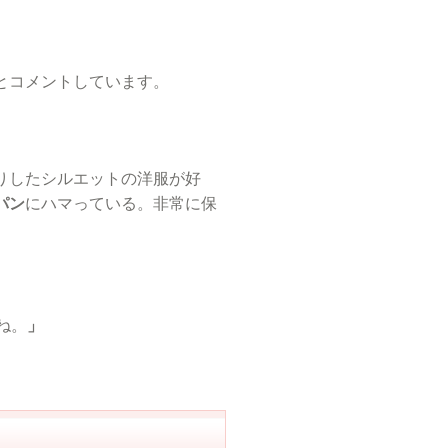
とコメントしています。
りしたシルエットの洋服が好
パン
にハマっている。非常に保
ね。
」