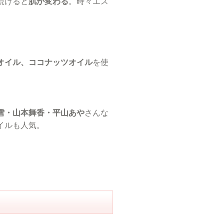
続けると
肌が変わる
。時々エス
オイル、ココナッツオイル
を使
雪・山本舞香・平山あや
さんな
イルも人気。