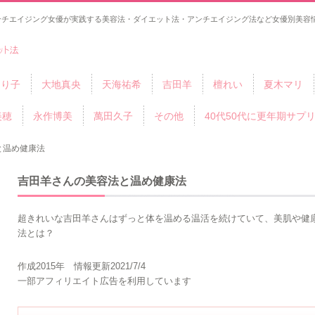
ンチエイジング女優が実践する美容法・ダイエット法・アンチエイジング法など女優別美容情
ゆり子
大地真央
天海祐希
吉田羊
檀れい
夏木マリ
美穂
永作博美
萬田久子
その他
40代50代に更年期サプ
と温め健康法
吉田羊さんの美容法と温め健康法
超きれいな吉田羊さんはずっと体を温める温活を続けていて、美肌や健
法とは？
作成2015年 情報更新2021/7/4
一部アフィリエイト広告を利用しています