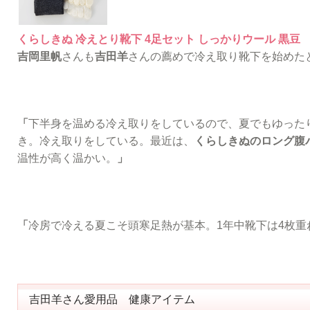
くらしきぬ 冷えとり靴下 4足セット しっかりウール 黒豆
吉岡里帆
さんも
吉田羊
さんの薦めで冷え取り靴下を始めた
「
下半身を温める冷え取りをしているので、夏でもゆった
き。冷え取りをしている。最近は、
くらしきぬのロング腹
温性が高く温かい。
」
「
冷房で冷える夏こそ頭寒足熱が基本。1年中靴下は4枚重
吉田羊さん愛用品 健康アイテム