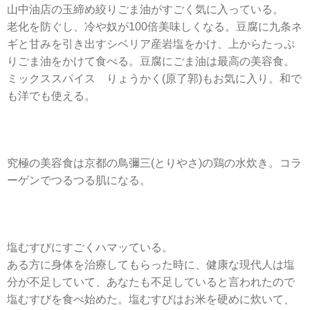
山中油店の玉締め絞りごま油がすごく気に入っている。
老化を防ぐし、冷や奴が100倍美味しくなる。豆腐に九条ネ
ギと甘みを引き出すシベリア産岩塩をかけ、上からたっぷ
りごま油をかけて食べる。豆腐にごま油は最高の美容食。
ミックススパイス りょうかく(原了郭)もお気に入り。和で
も洋でも使える。
究極の美容食は京都の鳥彌三(とりやさ)の鶏の水炊き。コラ
ーゲンでつるつる肌になる。
塩むすびにすごくハマッている。
ある方に身体を治療してもらった時に、健康な現代人は塩
分が不足していて、あなたも不足していると言われたので
塩むすびを食べ始めた。塩むすびはお米を硬めに炊いて、