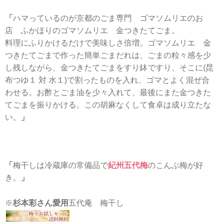
「
ハマっているのが京都のごま専門 ゴマソムリエのお
店 ふかほりのゴマソムリエ 金つきたてごま。
料理にふりかけるだけで美味しさ倍増。ゴマソムリエ 金
つきたてごまで作った簡単ごまだれは、ごまの粒々感を少
し残しながら、金つきたてごまをすり鉢ですり、そこに(昆
布つゆ１ 対 水１)で割ったものを入れ、ゴマとよく混ぜ合
わせる。お酢とごま油を少々入れて、最後にまた金つきた
てごまを振りかける。この胡麻なくして食卓は成り立たな
い。
」
「
梅干しは冷蔵庫の常備品で
紀州五代梅
のこんぶ梅が好
き。
」
※
杉本彩さん愛用
五代庵 梅干し