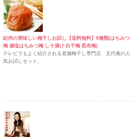
紀州の美味しい梅干しお試し【送料無料】6種類(はちみつ
梅 減塩はちみつ梅 しそ漬け 白干梅 昆布梅)
テレビでもよく紹介される老舗梅干し専門店 五代庵の人
気お試しセット。