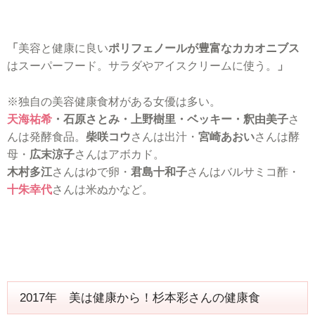
「
美容と健康に良い
ポリフェノールが豊富なカカオニブス
はスーパーフード。サラダやアイスクリームに使う。
」
※独自の美容健康食材がある女優は多い。
天海祐希
・石原さとみ・上野樹里・ベッキー・釈由美子
さ
んは発酵食品。
柴咲コウ
さんは出汁・
宮崎あおい
さんは酵
母・
広末涼子
さんはアボカド。
木村多江
さんはゆで卵・
君島十和子
さんはバルサミコ酢・
十朱幸代
さんは米ぬかなど。
2017年 美は健康から！杉本彩さんの健康食