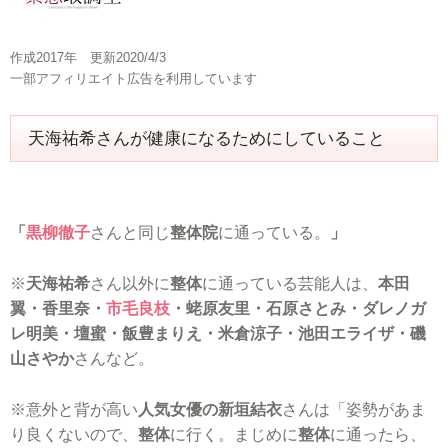
作成2017年 更新2020/4/3
一部アフィリエイト広告を利用しています
天海祐希さんが健康になるためにしていること
「
黒柳徹子
さんと同じ
整体院
に通っている。
」
※
天海祐希
さん以外に
整体
に通っている芸能人は、
本田
翼・香里奈・
市毛良枝
・蛯原友里・石原さとみ・ダレノガ
レ明美・壇蜜・飯豊まりえ・米倉涼子・池田エライザ・磯
山さやか
さんなど。
※意外と背が高い
人気女優の新垣結衣
さんは「姿勢があま
り良くないので、
整体
に行く。まじめに
整体
に通ったら、