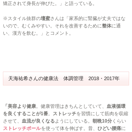
矯正されて身長が伸びた。」と語っている。
※スタイル抜群の
壇蜜
さんは「家系的に腎臓が丈夫ではな
いので、むくみやすい。それを改善するために
整体
に通
い、漢方を飲む。」とコメント。
天海祐希さんの健康法 体調管理 2018・2017年
「美容より健康
。健康管理はきちんとしていて、
血液循環
を良くすることが1番
。
ストレッチ
を習慣にして筋肉を収縮
させて、
血流が良くなる
ようにしている。
朝晩10分
くらい
ストレッチポール
を使って体を伸ばす。昔、
ひどい腰痛
に