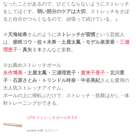
なったことがあるので、ひどくならないようにストレッチ
をしてほぐす。
弱い部分のケアは大切
。ストレッチをさぼ
ると自分がつらくなるので、頑張って続けている。
」
※
天海祐希
さんのように
ストレッチが習慣
という芸能人
は、
柴咲コウ・佐々木希・土屋太鳳・モデル泉里香・
三浦
理恵子
・真矢ミキ
さんなど多数。
※お薦めストレッチポール
永作博美
・土屋太鳳・三浦理恵子・
賀来千香子
・北川景
子・石原さとみ・トリンドル玲奈・中谷美紀
さんも愛用の
大人気ストレッチアイテム。
ポールの上に寝転ぶだけで、ストレッチ・筋膜はがし・体
幹トレーニングができる。
LPN ストレッチポールR EX
posted with
カエレバ