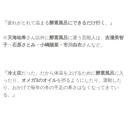
「
疲れがとれて温まる
酵素風呂にできるだけ行く
。
」
※
天海祐希
さん以外に
酵素風呂
に通う芸能人は、
吉瀬美智
子・石原さとみ・小嶋陽菜・市川由衣
さんなど。
「冷え症
だった。だから体温を上げるために
酵素風呂
に入
ったり、
オメガ3のオイル
を摂るようにしたり、運動した
り。おかげで毎年の冬の手足の寒さはなくなってきてい
る。
」