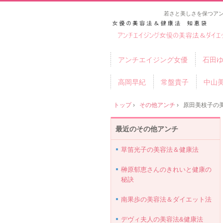
若さと美しさを保つア
アンチエイジング女優
石田
高岡早紀
常盤貴子
中山
トップ
›
その他アンチ
›
原田美枝子の
最近のその他アンチ
草笛光子の美容法＆健康法
榊原郁恵さんのきれいと健康の
秘訣
南果歩の美容法＆ダイエット法
デヴィ夫人の美容法&健康法