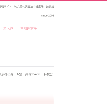
報サイト by女優の美容法＆健康法 知恵袋
since.2003
黒木瞳
三浦理恵子
リ
東京都出身 A型 身長157cm 特技は