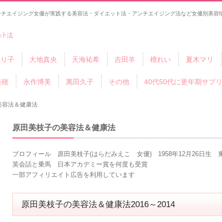
ンチエイジング女優が実践する美容法・ダイエット法・アンチエイジング法など女優別美容情
ゆり子
大地真央
天海祐希
吉田羊
檀れい
夏木マリ
美穂
永作博美
萬田久子
その他
40代50代に更年期サプ
美容法＆健康法
原田美枝子の美容法＆健康法
プロフィール 原田美枝子(はらだみえこ 女優) 1958年12月26日生 
英会話と乗馬 日本アカデミー賞を何度も受賞
一部アフィリエイト広告を利用しています
原田美枝子の美容法＆健康法2016～2014