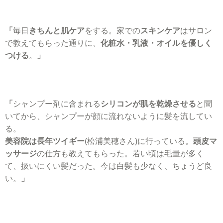
「
毎日
きちんと肌ケア
をする。家での
スキンケア
はサロン
で教えてもらった通りに、
化粧水・乳液・オイルを優しく
つける
。
」
「
シャンプー剤に含まれる
シリコンが肌を乾燥させる
と聞
いてから、シャンプーが顔に流れないように髪を流してい
る。
美容院は長年ツイギー
(松浦美穂さん)に行っている。
頭皮マ
ッサージ
の仕方も教えてもらった。若い頃は毛量が多く
て、扱いにくい髪だった。今は白髪も少なく、ちょうど良
い。
」