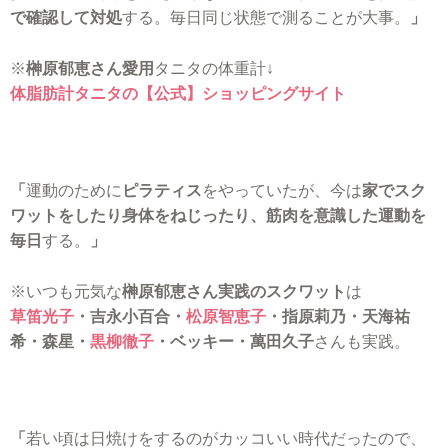
で確認して対処
する。毎日同じ状態で測ることが大事。
」
※
榊原郁恵さん愛用
タニタの体重計↓
体脂肪計タニタの【公式】ショッピングサイト
「
運動のために
ピラティス
をやっていたが、今は
家でスク
ワットをしたり身体をねじったり、筋肉を意識した運動を
毎日
する。
」
※いつも元気な
榊原郁恵さん実践のスクワット
は
草笛光子
・吉永小百合・
松原智恵子
・指原莉乃・天海祐
希・森星・
黒柳徹子
・ベッキー・萬田久子
さんも実践。
「
若い頃は日焼けをするのがカッコいい時代だったので、