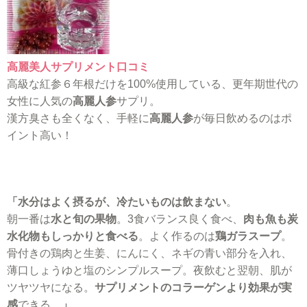
高麗美人サプリメント口コミ
高級な紅参６年根だけを100%使用している、更年期世代の
女性に人気の
高麗人参
サプリ。
漢方臭さも全くなく、手軽に
高麗人参
が毎日飲めるのはポ
イント高い！
「水分はよく摂るが、冷たいものは飲まない
。
朝一番は
水と旬の果物
。3食バランス良く食べ、
肉も魚も炭
水化物もしっかりと食べる
。よく作るのは
鶏ガラスープ
。
骨付きの鶏肉と生姜、にんにく、ネギの青い部分を入れ、
薄口しょうゆと塩のシンプルスープ。夜飲むと翌朝、肌が
ツヤツヤになる。
サプリメントのコラーゲンより効果が実
感
できる。
」