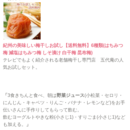
紀州の美味しい梅干しお試し【送料無料】6種類(はちみつ
梅 減塩はちみつ梅 しそ漬け 白干梅 昆布梅)
テレビでもよく紹介される老舗梅干し専門店 五代庵の人
気お試しセット。
「
3食きちんと食べ、朝は
野菜ジュース
(小松菜・セロリ・
にんじん・キャベツ・りんご・バナナ・レモンなど)をお手
伝いさんに手作りしてもらって飲む。
飲むヨーグルトやきな粉(小さじ1)・すりごま(小さじ1)など
も加える。
」