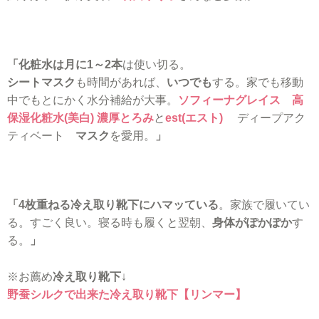
「化粧水は月に1～2本
は使い切る。
シートマスク
も時間があれば、
いつでも
する。家でも移動
中でもとにかく水分補給が大事。
ソフィーナグレイス 高
保湿化粧水(美白) 濃厚とろみ
と
est(エスト)
ディープアク
ティベート
マスク
を愛用。
」
「4枚重ねる冷え取り靴下にハマッている
。家族で履いてい
る。すごく良い。寝る時も履くと翌朝、
身体がぽかぽか
す
る。
」
※お薦め
冷え取り靴下
↓
野蚕シルクで出来た冷え取り靴下【リンマー】