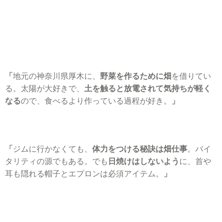
「
地元の神奈川県厚木に、
野菜を作るために畑
を借りてい
る。
太陽が大好きで、
土を触ると放電されて気持ちが軽く
なる
ので、食べるより作っている過程が好き。
」
「
ジムに行かなくても、
体力をつける秘訣は畑仕事
。
バイ
タリティの源でもある。でも
日焼けはしないよう
に、首や
耳も隠れる帽子とエプロンは必須アイテム。
」