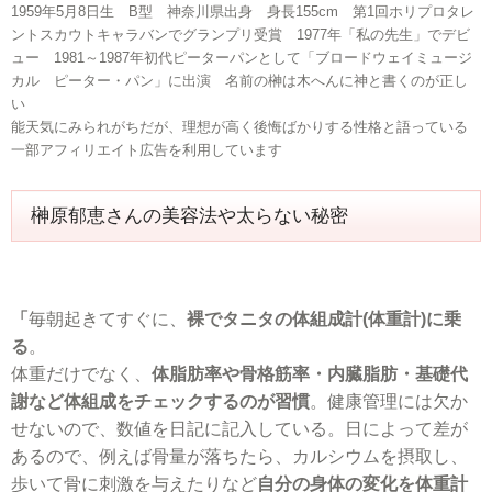
1959年5月8日生 B型 神奈川県出身 身長155cm 第1回ホリプロタレ
ントスカウトキャラバンでグランプリ受賞 1977年「私の先生」でデビ
ュー 1981～1987年初代ピーターパンとして「ブロードウェイミュージ
カル ピーター・パン」に出演 名前の榊は木へんに神と書くのが正し
い
能天気にみられがちだが、理想が高く後悔ばかりする性格と語っている
一部アフィリエイト広告を利用しています
榊原郁恵さんの美容法や太らない秘密
「
毎朝起きてすぐに、
裸でタニタの体組成計(体重計)に乗
る
。
体重だけでなく、
体脂肪率や骨格筋率・内臓脂肪・基礎代
謝など体組成をチェックするのが習慣
。健康管理には欠か
せないので、数値を日記に記入している。日によって差が
あるので、例えば骨量が落ちたら、カルシウムを摂取し、
歩いて骨に刺激を与えたりなど
自分の身体の変化を体重計