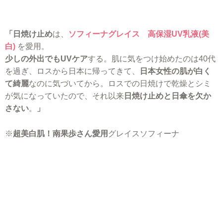
「日焼け止め
は、
ソフィーナグレイス 高保湿UV乳液(美
白)
を愛用。
少しの外出でもUVケア
する。肌に気をつけ始めたのは40代
を過ぎ、ロスから日本に帰ってきて、
日本女性の肌が白く
て綺麗
なのに気づいてから。ロスでの日焼けで乾燥とシミ
が気になっていたので、それ以来
日焼け止めと日傘を欠か
さない
。
」
※
超美白肌！南果歩さん愛用
グレイスソフィーナ