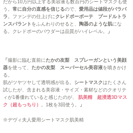
だから10万円以上する美容液も数百円のシートマスクも使
う。
常に自分の直感を信じる
ので、
愛用品は値段がバラバ
ラ
。
ファンデの仕上げに
クレドポーボーテ プードルトラ
ンスパラント
をふんわりのせると、
陶器のような肌
にな
る。クレドポーのパウダーは品質がハイレベル。
」
「
撮影に臨む直前に
たかの友梨 スプレーガンという美顔
器
を使って、
たかの友梨 スーパーセル美容液
を噴きかけ
る。
肌がツヤツヤして透明感が出る。
シートマスク
はたくさん
試したが、含まれる美容液・サイズ・素材などのクオリテ
ィが1番優れていると感じたのが、
肌美精 超浸透3Dマス
ク（超もっちり）
。1枚を3回使う。
」
※デヴィ夫人愛用シートマスク肌美精