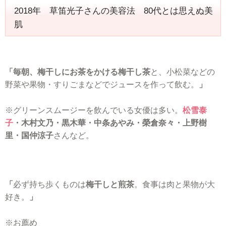
2018年 草笛光子さんの美容法 80代とは思えぬ美
肌
「毎朝、梅干しにお茶をかける梅干し茶
と、小松菜などの
野菜や果物・すりごまなどでジュースを作って飲む。
」
※グリーンスムージーを飲んでいる女優は多い。
松雪泰
子
・木村文乃・黒木華・中条あやみ・榮倉奈々・上野樹
里・国仲涼子
さんなど。
「
必ず持ち歩くものは
梅干しと煎茶
。食事は肉と果物が大
好き。
」
※お薦め