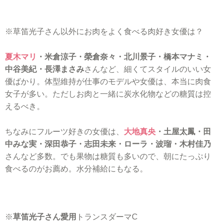
※草笛光子さん以外にお肉をよく食べる肉好き女優は？
夏木マリ
・米倉涼子・榮倉奈々・北川景子・橋本マナミ・
中谷美紀・長澤まさみ
さんなど、細くてスタイルのいい女
優ばかり。体型維持が仕事のモデルや女優は、本当に肉食
女子が多い。ただしお肉と一緒に炭水化物などの糖質は控
えるべき。
ちなみにフルーツ好きの女優は、
大地真央
・土屋太鳳・田
中みな実・深田恭子・志田未来・ローラ・波瑠・木村佳乃
さんなど多数。でも果物は糖質も多いので、朝にたっぷり
食べるのがお薦め。水分補給にもなる。
※
草笛光子さん愛用
トランスダーマC