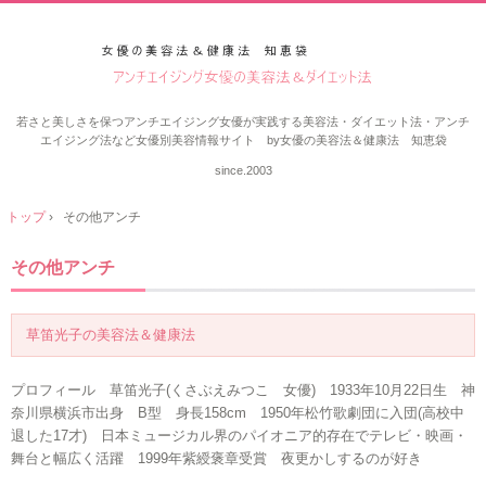
若さと美しさを保つアンチエイジング女優が実践する美容法・ダイエット法・アンチ
エイジング法など女優別美容情報サイト by女優の美容法＆健康法 知恵袋
since.2003
トップ
›
その他アンチ
その他アンチ
草笛光子の美容法＆健康法
プロフィール 草笛光子(くさぶえみつこ 女優) 1933年10月22日生 神
奈川県横浜市出身 B型 身長158cm 1950年松竹歌劇団に入団(高校中
退した17才) 日本ミュージカル界のパイオニア的存在でテレビ・映画・
舞台と幅広く活躍 1999年紫綬褒章受賞 夜更かしするのが好き