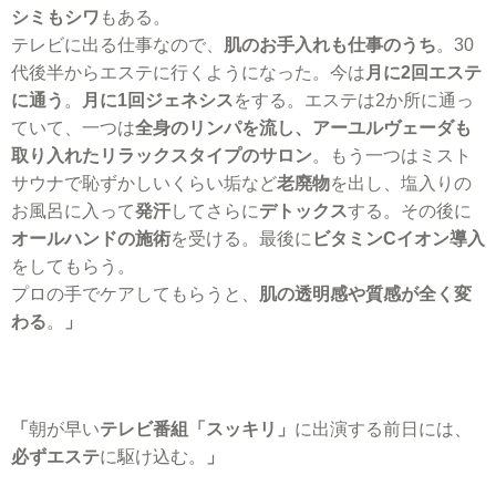
シミもシワ
もある。
テレビに出る仕事なので、
肌のお手入れも仕事のうち
。30
代後半からエステに行くようになった。今は
月に2回エステ
に通う
。
月に1回ジェネシス
をする。エステは2か所に通っ
ていて、一つは
全身のリンパを流し、アーユルヴェーダも
取り入れたリラックスタイプのサロン
。もう一つはミスト
サウナで恥ずかしいくらい垢など
老廃物
を出し、塩入りの
お風呂に入って
発汗
してさらに
デトックス
する。その後に
オールハンドの施術
を受ける。最後に
ビタミンCイオン導入
をしてもらう。
プロの手でケアしてもらうと、
肌の透明感や質感が全く変
わる
。
」
「
朝が早い
テレビ番組「スッキリ」
に出演する前日には、
必ずエステ
に駆け込む。
」