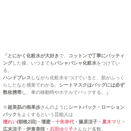
「とにかく化粧水が大好き
で、
コットンで丁寧にパッティ
ング
した後、いつまでも
パシャパシャ化粧水
をつけてい
る。
ハンドプレス
しながら化粧水をつけていると、肌がふっく
らしたなと感覚でわかる。
シートマスクはバッグには必ず
数枚携帯
し、車の移動時やホテルでパックする。
」
※
超美肌の南果歩
さんのように
シートパック・ローション
パック
をよくするという芸能人は
檀れい
(朝晩2回)・壇蜜・
十朱幸代
・篠原涼子・
夏木マリ
・
広末涼子・伊東美咲・
石田ゆり子
さんなど多数。